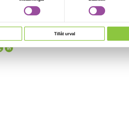
e rätt stöd på rätt sätt behöver man ibland göra en kart
. Cura kan göra flera olika typer av bedömningar och utre
p eller vill diskutera ett problem? Ring till Cura Resursce
Tillåt urval