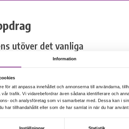
ppdrag
s utöver det vanliga
ande uppdrag är att möta medlemskommunernas och vår
Information
behov av handledning, utbildning, föreläsning och konsul
så våra utbildningstjänster till andra aktörer. Vi arranger
cookies
ar som hålls av våra egna utbildare och av experter inom 
e för att anpassa innehållet och annonserna till användarna, tillh
 Vi har allt från föreläsningar på några timmar till utbil
vår trafik. Vi vidarebefordrar även sådana identifierare och anna
er flera dagar, med både teori och praktik.
nnons- och analysföretag som vi samarbetar med. Dessa kan i sin
har tillhandahållit eller som de har samlat in när du har använt 
ch kompetenta handledare kan hjälpa din arbetsgrupp till 
bredare och djupare kunskapsbas, samtidigt som profess
Inställningar
Statistik