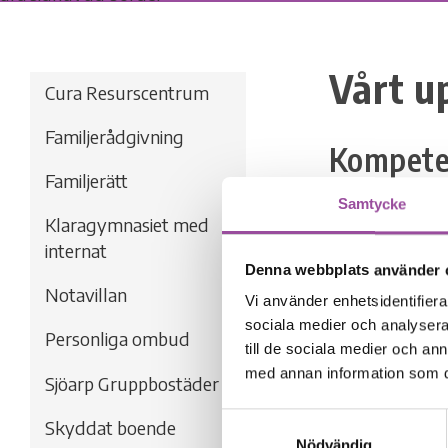
Vårt u
Cura Resurscentrum
Familjerådgivning
Kompeten
Familjerätt
Vårt övergrip
Samtycke
verksamheters 
Klaragymnasiet med
internat
Vi erbjuder ock
Denna webbplats använder 
och utbildning
Notavillan
Vi använder enhetsidentifierar
specialområden.
sociala medier och analysera 
Personliga ombud
sträcker sig öv
till de sociala medier och a
med annan information som du 
Sjöarp Gruppbostäder
Våra erfarna o
samsyn och en 
Samtyckesval
Skyddat boende
utvecklas.
Nödvändig