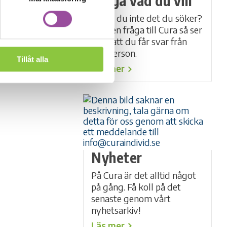
Fråga vad du vill
läggning av
Hittar du inte det du söker?
dningar.
Ställ en fråga till Cura så ser
vi till att du får svar från
ntrum.
rätt person.
Tillåt alla
Läs mer
Nyheter
På Cura är det alltid något
på gång. Få koll på det
senaste genom vårt
nyhetsarkiv!
Läs mer