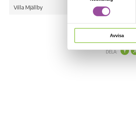
Villa Mjällby
För att kunna g
förmågor först
Behöver ni hjäl
Avvisa
DELA: