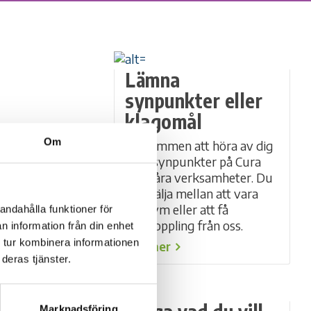
Lämna
synpunkter eller
klagomål
a egna
Om
Välkommen att höra av dig
tation.
med synpunkter på Cura
och våra verksamheter. Du
ar föreläsningar
kan välja mellan att vara
efterfrågade
anonym eller att få
andahålla funktioner för
dningar som
återkoppling från oss.
n information från din enhet
 tur kombinera informationen
Läs mer
deras tjänster.
en större
ionaliteten
Marknadsföring