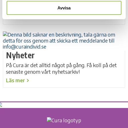
Hittar du inte det du söker? Ställ en fråga till Cura
så ser vi till att du får svar från rätt person.
Avvisa
Läs mer
Nyheter
På Cura är det alltid något på gång. Få koll på det
senaste genom vårt nyhetsarkiv!
Läs mer