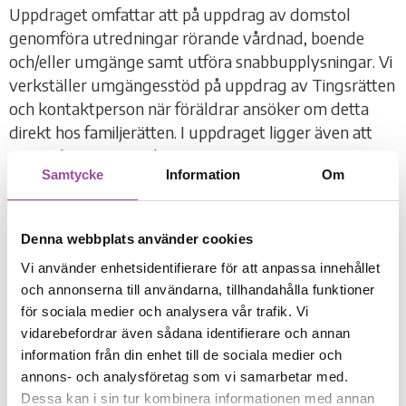
Uppdraget omfattar att på uppdrag av domstol
genomföra utredningar rörande vårdnad, boende
och/eller umgänge samt utföra snabbupplysningar. Vi
verkställer umgängesstöd på uppdrag av Tingsrätten
och kontaktperson när föräldrar ansöker om detta
direkt hos familjerätten. I uppdraget ligger även att
göra adoptionsutredningar samt att yttra oss i
Samtycke
Information
Om
tingsrätten i adoptionsärenden. Vidare genom
rådgivning och samarbetssamtal hjälpa till om
föräldrar inte kan enas om vårdnaden, boendet eller
Denna webbplats använder cookies
umgänget vid skilsmässa eller separation.
Vi använder enhetsidentifierare för att anpassa innehållet
Föräldrar som är överens om vårdnad, boende
och annonserna till användarna, tillhandahålla funktioner
och/eller umgänge, kan få hjälp med att skriva avtal.
för sociala medier och analysera vår trafik. Vi
Avtalet, som ska godkännas av familjerättsnämnden,
vidarebefordrar även sådana identifierare och annan
information från din enhet till de sociala medier och
har samma rättsverkan som ett beslut i domstol.
annons- och analysföretag som vi samarbetar med.
Familjerätten ansvarar även för att fastställa
Dessa kan i sin tur kombinera informationen med annan