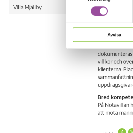
fungerar och vi
Villa Mjällby
avslutat arbete
kvalitetssäkrin
Fördelning av
Avvisa
Uppdragsgivare
barnet vid insk
dokumenteras i
villkor och öv
klienterna. Pla
sammanfattning
uppdragsgivare
Bred kompete
På Notavillan h
att möta männi