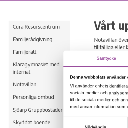
Vårt u
Cura Resurscentrum
Familjerådgivning
Notavillan öve
tillfälliga elle
Familjerätt
utsatta situati
Samtycke
Notavillan ska
Klaragymnasiet med
internat
Notavillan lig
Denna webbplats använder 
bottenplan finn
Notavillan
Vi använder enhetsidentifierar
samt personal
sociala medier och analysera 
Personliga ombud
till de sociala medier och a
Arbete i samv
med annan information som du 
Notavillan strä
Sjöarp Gruppbostäder
uppdragsgivaren
Samtyckesval
Skyddat boende
handläggaren b
Nödvändig