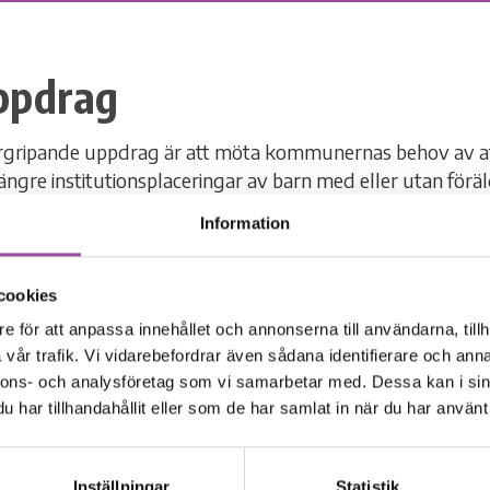
ppdrag
rgripande uppdrag är att möta kommunernas behov av a
r längre institutionsplaceringar av barn med eller utan föräld
oner för utredning, behandling eller akuta insatser. De so
Information
 uppleva delaktighet, trygghet och ett gott bemötande.
ger i Fridhemsområdet i Karlshamn. Vi förfogar över en t
cookies
s ett kollektivt boende och på våningarna över finns ensk
e för att anpassa innehållet och annonserna till användarna, tillh
utrymmen.
vår trafik. Vi vidarebefordrar även sådana identifierare och anna
nnons- och analysföretag som vi samarbetar med. Dessa kan i sin
erkan
har tillhandahållit eller som de har samlat in när du har använt 
var efter att arbetet med klienterna ska ske i samverkan
. Vi vill ha en kontinuerlig kontakt med socialtjänsten d
esöker oss och informeras om hur utrednings-/behandli
Inställningar
Statistik