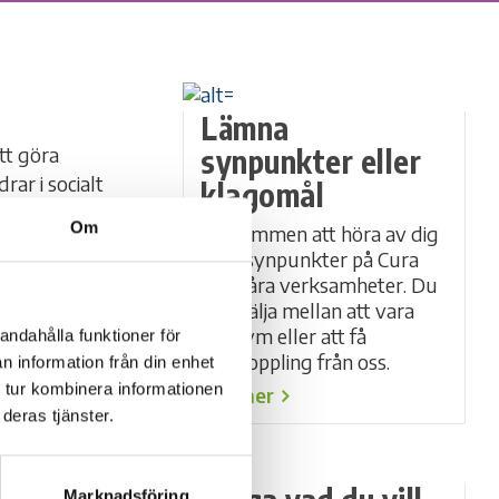
Lämna
synpunkter eller
tt göra
rar i socialt
klagomål
m kommer till
Om
Välkommen att höra av dig
med synpunkter på Cura
och våra verksamheter. Du
rappuppgång. På
kan välja mellan att vara
ilda lägenheter
anonym eller att få
andahålla funktioner för
återkoppling från oss.
n information från din enhet
 tur kombinera informationen
Läs mer
deras tjänster.
 med
är
ngsarbetet
Marknadsföring