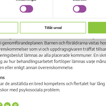
lka eventuella förändringar som behöver göras för att nå
 utvärderas resultatet tillsammans med socialtjänsten som
gsarbete.
 ansvar
Tillåt urval
n ansvarar för att en vårdplan upprättas som följer med
rivningen. Notavillan ansvarar sedan för behandlingsinne
 genomförandeplanen. Barnen och föräldrarna vistas hos
erenskommelser som vi och uppdragsgivaren träffat til
ceringsbeslut lämnas av alla placerade kommuner. En skri
 av hur behandlingsarbetet fortlöper lämnas varje månad
n eller enligt annan överenskommelse.
ns
ar de anställda en bred kompetens och flertalet har lång
skor med psykosociala problem.