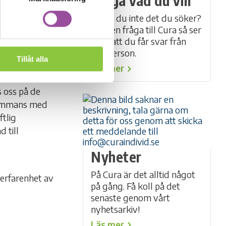
Fråga vad du vill
 målet. Efter
 ett led i vårt
Hittar du inte det du söker?
Ställ en fråga till Cura så ser
vi till att du får svar från
rätt person.
Tillåt alla
 det placerade
Läs mer
hållet som
 oss på de
lsammans med
ftlig
 till
Nyheter
På Cura är det alltid något
 erfarenhet av
på gång. Få koll på det
senaste genom vårt
nyhetsarkiv!
Läs mer