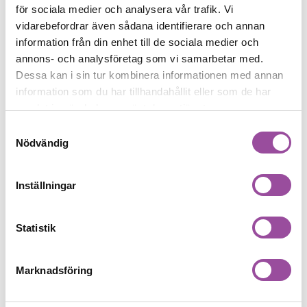
2 dagar
för sociala medier och analysera vår trafik. Vi
vidarebefordrar även sådana identifierare och annan
information från din enhet till de sociala medier och
Start
Innehåll
Målgrupp
Kontakt
annons- och analysföretag som vi samarbetar med.
Dessa kan i sin tur kombinera informationen med annan
DELA:
information som du har tillhandahållit eller som de har
samlat in när du har använt deras tjänster.
Samtyckesval
Utbildare
Nödvändig
Birgitta Karlsson Cura Resurscentrum och Marie
Fransson Sjöarp Gruppbostäder
Inställningar
Vi kan skräddarsy
Statistik
Vi kan skräddarsy en utbildning som passar dig och
din verksamhet och vi kan hålla den på din
Marknadsföring
hemmaplan. Vi kan också göra anpassningar och
kombinationer av utbildningarna som du ser här på