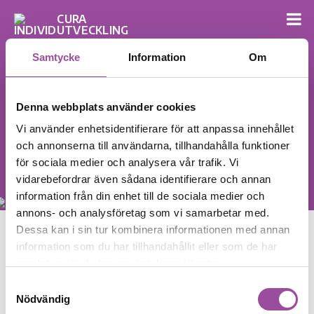
Samtycke
Information
Om
Denna webbplats använder cookies
Vi använder enhetsidentifierare för att anpassa innehållet
och annonserna till användarna, tillhandahålla funktioner
för sociala medier och analysera vår trafik. Vi
vidarebefordrar även sådana identifierare och annan
information från din enhet till de sociala medier och
annons- och analysföretag som vi samarbetar med.
Dessa kan i sin tur kombinera informationen med annan
GettyImages-547456231_small
information som du har tillhandahållit eller som de har
samlat in när du har använt deras tjänster.
Samtyckesval
Nödvändig