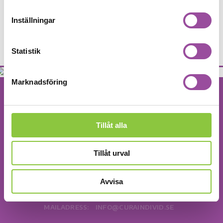
paraplyer, mångfald, färger
Inställningar
DELA:
Statistik
Marknadsföring
Tillåt alla
Tillåt urval
Vi hjälper människor att växa och fungera utifrån sina egna speciella
förutsättningar.
Avvisa
BESÖKSADRESS:
Ågatan 38, Karlshamn
POSTADRESS:
Rådhuset, 374 81 Karlshamn
MAILADRESS:
INFO@CURAINDIVID.SE