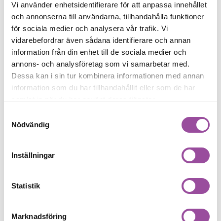
Vi använder enhetsidentifierare för att anpassa innehållet
och annonserna till användarna, tillhandahålla funktioner
Lämna synpunkter eller klagomål
för sociala medier och analysera vår trafik. Vi
vidarebefordrar även sådana identifierare och annan
Välkommen att höra av dig med synpunkter på
information från din enhet till de sociala medier och
Cura och våra verksamheter. Du kan välja mellan
annons- och analysföretag som vi samarbetar med.
att vara anonym eller att få återkoppling från oss.
Dessa kan i sin tur kombinera informationen med annan
Läs mer
information som du har tillhandahållit eller som de har
samlat in när du har använt deras tjänster.
Samtyckesval
Nödvändig
Inställningar
Statistik
Marknadsföring