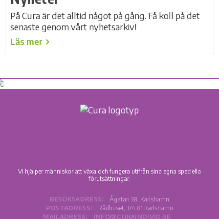
På Cura är det alltid något på gång. Få koll på det
senaste genom vårt nyhetsarkiv!
Läs mer
Vi hjälper människor att växa och fungera utifrån sina egna speciella
förutsättningar.
BESÖKSADRESS:
Ågatan 38, Karlshamn
POSTADRESS:
Rådhuset, 374 81 Karlshamn
MAILADRESS:
INFO@CURAINDIVID.SE