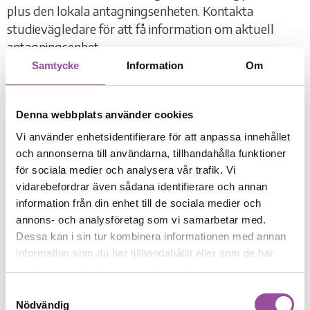
plus den lokala antagningsenheten. Kontakta
studievägledare för att få information om aktuell
antagningsenhet.
Samtycke
Information
Om
Ansökan till oss sker på en särskild
ansökningsblankett och skickas till:
Klaragymnasiet med internat
Denna webbplats använder cookies
Rådhuset
Vi använder enhetsidentifierare för att anpassa innehållet
374 81 Karlshamn
och annonserna till användarna, tillhandahålla funktioner
för sociala medier och analysera vår trafik. Vi
Obs!
Ansökningshandlingarna får inte vara
vidarebefordrar även sådana identifierare och annan
dubbelvikta eller häftade.
information från din enhet till de sociala medier och
annons- och analysföretag som vi samarbetar med.
Ladda ner ansökningsblankett till gymnasieskolan
Dessa kan i sin tur kombinera informationen med annan
här
.
information som du har tillhandahållit eller som de har
Ladda ner ansökningsblankett till gymnasieskolan *fri
samlat in när du har använt deras tjänster.
kvot
här
.
Samtyckesval
Nödvändig