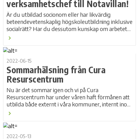
verksamhetschef till Notavillan!
Är du utbildad socionom eller har likvärdig
beteendevetenskaplig högskoleutbildning inklusive
socialrätt? Har du dessutom kunskap om arbetet
på HVB-hem och erfarenhet av utredning kring...
2022-06-15
Sommarhälsning från Cura
Resurscentrum
Nu är det sommar igen och vi på Cura
Resurscentrum har under våren haft förmånen att
utbilda både externt i våra kommuner, internt inom
Cura Individutveckling och själva gått utbildning i...
2022-05-13