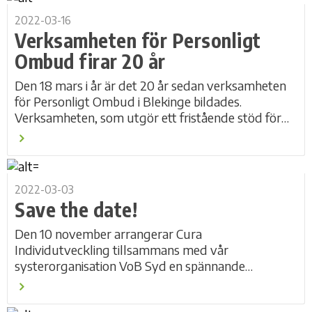
2022-03-16
Verksamheten för Personligt
Ombud firar 20 år
Den 18 mars i år är det 20 år sedan verksamheten
för Personligt Ombud i Blekinge bildades.
Verksamheten, som utgör ett fristående stöd för
personer med en psykisk funktionsnedsättning,
har...
2022-03-03
Save the date!
Den 10 november arrangerar Cura
Individutveckling tillsammans med vår
systerorganisation VoB Syd en spännande
konferens om vård och behandling inom HVB. Alla
som arbetar inom socialtjänsten i...