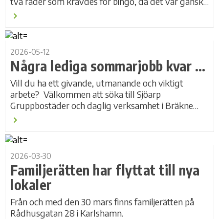
två rader som krävdes för bingo, då det var ganska
stor variation på aktiviteterna...
2026-05-12
Några lediga sommarjobb kvar …
Vill du ha ett givande, utmanande och viktigt
arbete? Välkommen att söka till Sjöarp
Gruppbostäder och daglig verksamhet i Bräkne
Hoby! Läs mer under Lediga jobb.
2026-03-30
Familjerätten har flyttat till nya
lokaler
Från och med den 30 mars finns familjerätten på
Rådhusgatan 28 i Karlshamn.