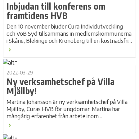
Inbjudan till konferens om
framtidens HVB
Den 10 november bjuder Cura Individutveckling
och VoB Syd tillsammans in medlemskommunerna
i Skåne, Blekinge och Kronoberg till en kostnadsfri
konferens om HVB-vård för unga. Dagen riktar
sig...
2022-03-29
Ny verksamhetschef på Villa
Mjällby!
Martina Johansson är ny verksamhetschef på Villa
Mjällby, Curas HVB för ungdomar. Martina har
mångårig erfarenhet från arbete inom
socialtjänsten och nu senast från en chefstjänst
inom en...