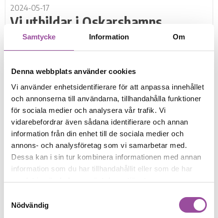
2024-05-17
Vi utbildar i Oskarshamns
kommun
Samtycke
Information
Om
Nu har Cura resurscentrum tillsammans med
Sjöarps gruppbostäder gjort första utbildningen för
Denna webbplats använder cookies
i år i tredagars tydliggörande pedagogik för
medarbetare i Oskarshamns kommun.
Vi använder enhetsidentifierare för att anpassa innehållet
Oskarshamns...
och annonserna till användarna, tillhandahålla funktioner
för sociala medier och analysera vår trafik. Vi
vidarebefordrar även sådana identifierare och annan
information från din enhet till de sociala medier och
2024-04-25
annons- och analysföretag som vi samarbetar med.
Cura Resurscentrum har deltagit
Dessa kan i sin tur kombinera informationen med annan
information som du har tillhandahållit eller som de har
på Npf-forum
samlat in när du har använt deras tjänster.
Den 19-20 april gick konferensen NPF-forum av
Samtyckesval
stapeln i Aula Medica på Karolinska institutet och vi
Nödvändig
på Cura Resurscentrum hade förmånen att delta.