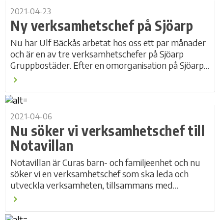
2021-04-23
Ny verksamhetschef på Sjöarp
Nu har Ulf Bäckås arbetat hos oss ett par månader
och är en av tre verksamhetschefer på Sjöarp
Gruppbostäder. Efter en omorganisation på Sjöarp
har vi valt att satsa ännu mer på det nära...
2021-04-06
Nu söker vi verksamhetschef till
Notavillan
Notavillan är Curas barn- och familjeenhet och nu
söker vi en verksamhetschef som ska leda och
utveckla verksamheten, tillsammans med
biträdande verksamhetschef och medarbetare. Läs
mer om...