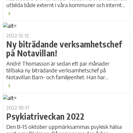
utbilda både externt i våra kommuner och internt
inom Cura Individutveckling. Vi vill...
2022-12-12
Ny biträdande verksamhetschef
på Notavillan!
André Thomasson är sedan ett par månader
tillbaka ny biträdande verksamhetschef på
Notavillan Barn- och familjeenhet. Han har
mångårig erfarenhet från socialtjänst inom barn och
familj och...
2022-10-17
Psykiatriveckan 2022
Den 8–15 oktober uppmärksammas psykisk hälsa