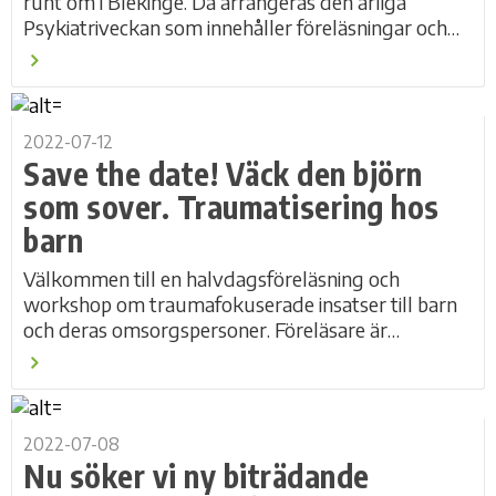
runt om i Blekinge. Då arrangeras den årliga
Psykiatriveckan som innehåller föreläsningar och
aktiviteter, fysiska och digitala. En av Curas...
2022-07-12
Save the date! Väck den björn
som sover. Traumatisering hos
barn
Välkommen till en halvdagsföreläsning och
workshop om traumafokuserade insatser till barn
och deras omsorgspersoner. Föreläsare är
medförfattare till Traumatisering hos barn – en
handbok...
2022-07-08
Nu söker vi ny biträdande