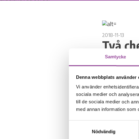
2018-11-13
Två ch
Samtycke
Cura är glada 
Tillsammans me
Gruppbostäder
Denna webbplats använder 
Vi använder enhetsidentifierar
Det känns fant
sociala medier och analysera 
genom att kunn
till de sociala medier och a
Anette Rasmus
med annan information som du 
Välkommen Sof
Samtyckesval
Nödvändig