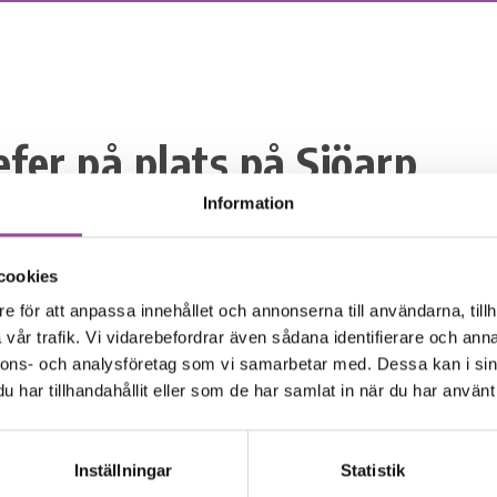
efer på plats på Sjöarp
Information
att ha Sjöarps nya verksamhetschef Sofia Landerman-Rejhe
d verksamhetschef Karin Kjällgren leder hon arbetet på 
 med daglig verksamhet.
cookies
e för att anpassa innehållet och annonserna till användarna, tillh
astiskt att ha möjlighet att möta våra medlemskommune
vår trafik. Vi vidarebefordrar även sådana identifierare och anna
a rekrytera kompetent och erfaren personal, säger omr
nnons- och analysföretag som vi samarbetar med. Dessa kan i sin
son med ett leende.
har tillhandahållit eller som de har samlat in när du har använt 
ia!
Inställningar
Statistik