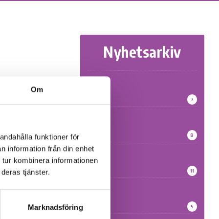
Nyhetsarkiv
2026
Om
d på plats.
7
Sjöarp
2025
8
andahålla funktioner för
rs behov
n information från din enhet
2024
ådeschef
 tur kombinera informationen
11
deras tjänster.
2023
Marknadsföring
5