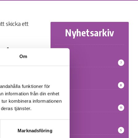
Nyhetsarkiv
veten
2026
Om
7
2025
barn- och
8
andahålla funktioner för
ståelse bygger
n information från din enhet
2024
 tur kombinera informationen
ressanta dagar.
11
deras tjänster.
möta
2023
 traumatiska
d med andra
Marknadsföring
5
kling går –