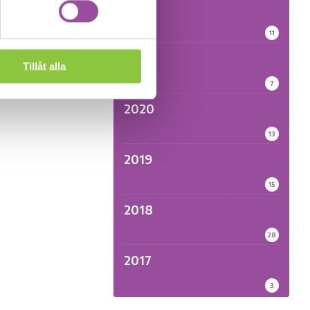
2022
fety och MI.
11
2021
Tillåt alla
7
2020
13
2019
15
2018
28
2017
3