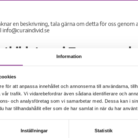
 utbildat oss i Traumamed
Information
g, TMO
cookies
re på Cura Resurscentrum, Villa Mjällby och Notavillan 
e för att anpassa innehållet och annonserna till användarna, tillh
ar gått utbildning i Traumamedveten omsorg. Traumaför
vår trafik. Vi vidarebefordrar även sådana identifierare och anna
 trygghet, relation och coping.
nnons- och analysföretag som vi samarbetar med. Dessa kan i sin
are från Rädda Barnen hade vi två mycket viktiga och int
har tillhandahållit eller som de har samlat in när du har använt 
yfte är att hjälpa och vägleda vuxna att –”förstå och be
behov hos barn och unga som utsatts för allvarliga och
ath 2015). En viktig utbildning som också går hand i han
Inställningar
Statistik
som medarbetare på kommunsamverkan Cura Individutvec