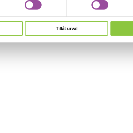
emötande/Studio III, tydliggörande pedagogik, Signs of sa
Tillåt urval