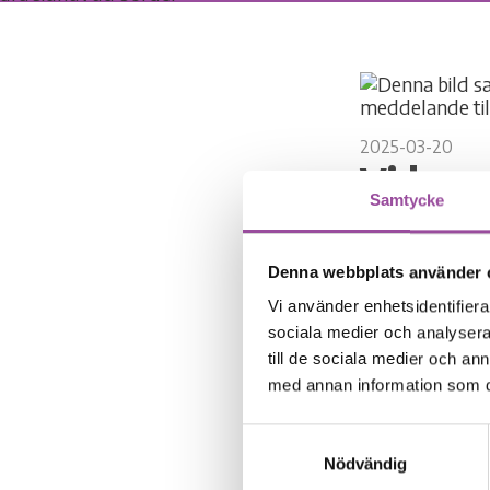
2025-03-20
Vi har
Samtycke
omsor
Denna webbplats använder 
Våra medarbeta
Vi använder enhetsidentifierar
familjeenhet h
sociala medier och analysera 
på tre pelare –
till de sociala medier och a
Med två utbild
med annan information som du 
Utbildningens s
grundläggande 
Samtyckesval
händelser” ( B
Nödvändig
utbildningar 