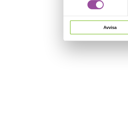
Lågaffektivt b
DELA:
Avvisa