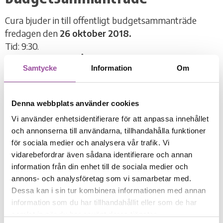
Cura bjuder in till offentligt budgetsammanträde
fredagen den
26 oktober 2018.
Tid: 9:30.
Plats: Curas kansli, Ågatan 38 i Karlshamn.
Samtycke
Information
Om
Välkommen!
Curas anslagstavla
Denna webbplats använder cookies
Vi använder enhetsidentifierare för att anpassa innehållet
DELA:
och annonserna till användarna, tillhandahålla funktioner
för sociala medier och analysera vår trafik. Vi
vidarebefordrar även sådana identifierare och annan
Nyhetsarkiv
information från din enhet till de sociala medier och
annons- och analysföretag som vi samarbetar med.
2026
Dessa kan i sin tur kombinera informationen med annan
information som du har tillhandahållit eller som de har
7
samlat in när du har använt deras tjänster.