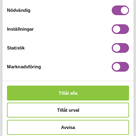
2025
Samtyckesval
Nödvändig
8
2024
Inställningar
11
2023
Statistik
5
Marknadsföring
2022
11
2021
Tillåt alla
7
Tillåt urval
2020
13
Avvisa
2019