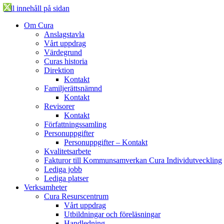
Till innehåll på sidan
Öppna
Om Cura
menyn
Anslagstavla
Vårt uppdrag
Värdegrund
Curas historia
Direktion
Kontakt
Familjerättsnämnd
Kontakt
Revisorer
Kontakt
Författningssamling
Personuppgifter
Personuppgifter – Kontakt
Kvalitetsarbete
Fakturor till Kommunsamverkan Cura Individutveckling
Lediga jobb
Lediga platser
Verksamheter
Cura Resurscentrum
Vårt uppdrag
Utbildningar och föreläsningar
Handledning