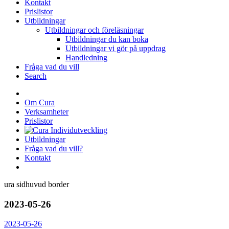
Kontakt
Prislistor
Utbildningar
Utbildningar och föreläsningar
Utbildningar du kan boka
Utbildningar vi gör på uppdrag
Handledning
Fråga vad du vill
Search
Startsidan
Om Cura
Verksamheter
Prislistor
Utbildningar
Fråga vad du vill?
Kontakt
Sök
2023-05-26
2023-05-26