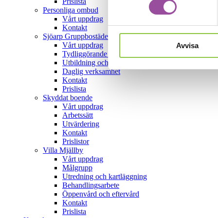
Prislista
Personliga ombud
Vårt uppdrag
Kontakt
Sjöarp Gruppbostäder
Vårt uppdrag
Avvisa
Tydliggörande pedagogik
Utbildning och handledning
Daglig verksamhet
Kontakt
Prislista
Skyddat boende
Vårt uppdrag
Arbetssätt
Utvärdering
Kontakt
Prislistor
Villa Mjällby
Vårt uppdrag
Målgrupp
Utredning och kartläggning
Behandlingsarbete
Öppenvård och eftervård
Kontakt
Prislista