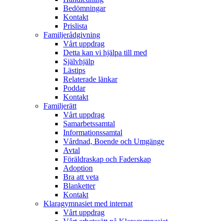
Bedömningar
Kontakt
Prislista
Familjerådgivning
Vårt uppdrag
Detta kan vi hjälpa till med
Självhjälp
Lästips
Relaterade länkar
Poddar
Kontakt
Familjerätt
Vårt uppdrag
Samarbetssamtal
Informationssamtal
Vårdnad, Boende och Umgänge
Avtal
Föräldraskap och Faderskap
Adoption
Bra att veta
Blanketter
Kontakt
Klaragymnasiet med internat
Vårt uppdrag