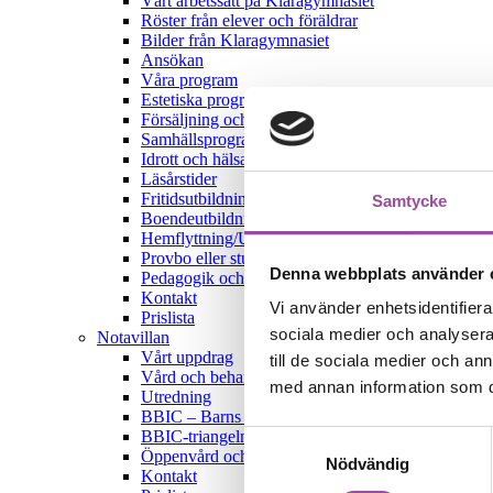
Vårt arbetssätt på Klaragymnasiet
Röster från elever och föräldrar
Bilder från Klaragymnasiet
Ansökan
Våra program
Estetiska programmet
Försäljning och serviceprogrammet
Samhällsprogrammet
Idrott och hälsa
Läsårstider
Fritidsutbildning
Samtycke
Boendeutbildning
Hemflyttning/Utslussning
Provbo eller studiebesök
Denna webbplats använder 
Pedagogik och metodik
Kontakt
Vi använder enhetsidentifierar
Prislista
sociala medier och analysera 
Notavillan
Vårt uppdrag
till de sociala medier och a
Vård och behandlingsarbete
med annan information som du 
Utredning
BBIC – Barns behov i centrum
BBIC-triangeln
Samtyckesval
Öppenvård och eftervård
Nödvändig
Kontakt