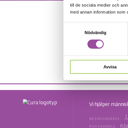
till de sociala medier och a
med annan information som du 
pexels
Samtyckesval
Nödvändig
DELA:
Avvisa
Vi hjälper männis
Å
BESÖKSADRESS:
Råd
POSTADRESS: