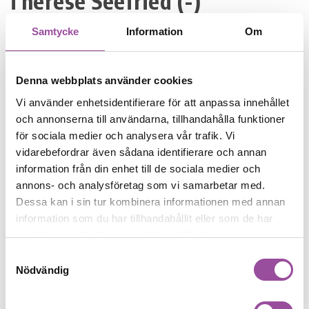
Therese Seefried (-)
Samtycke
Information
Om
DELA:
Denna webbplats använder cookies
Nyhetsarkiv
Vi använder enhetsidentifierare för att anpassa innehållet
och annonserna till användarna, tillhandahålla funktioner
2026
för sociala medier och analysera vår trafik. Vi
vidarebefordrar även sådana identifierare och annan
7
information från din enhet till de sociala medier och
annons- och analysföretag som vi samarbetar med.
2025
Dessa kan i sin tur kombinera informationen med annan
8
information som du har tillhandahållit eller som de har
samlat in när du har använt deras tjänster.
2024
Samtyckesval
11
Nödvändig
2023