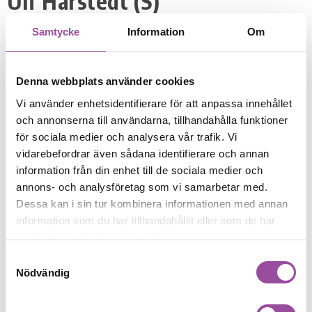
Ulf Härstedt (S)
Samtycke
Information
Om
DELA:
Denna webbplats använder cookies
Nyhetsarkiv
Vi använder enhetsidentifierare för att anpassa innehållet
och annonserna till användarna, tillhandahålla funktioner
2026
för sociala medier och analysera vår trafik. Vi
vidarebefordrar även sådana identifierare och annan
7
information från din enhet till de sociala medier och
annons- och analysföretag som vi samarbetar med.
2025
Dessa kan i sin tur kombinera informationen med annan
8
information som du har tillhandahållit eller som de har
samlat in när du har använt deras tjänster.
2024
Samtyckesval
11
Nödvändig
2023