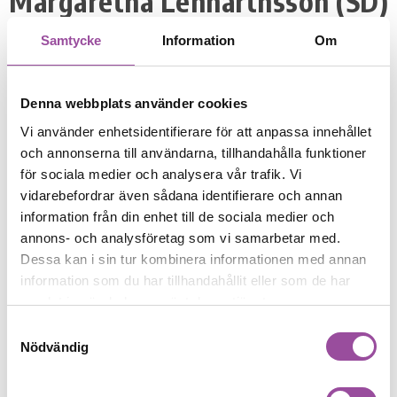
Margaretha Lennarthsson (SD)
Samtycke
Information
Om
DELA:
Denna webbplats använder cookies
Nyhetsarkiv
Vi använder enhetsidentifierare för att anpassa innehållet
och annonserna till användarna, tillhandahålla funktioner
2026
för sociala medier och analysera vår trafik. Vi
vidarebefordrar även sådana identifierare och annan
7
information från din enhet till de sociala medier och
annons- och analysföretag som vi samarbetar med.
2025
Dessa kan i sin tur kombinera informationen med annan
8
information som du har tillhandahållit eller som de har
samlat in när du har använt deras tjänster.
2024
Samtyckesval
11
Nödvändig
2023