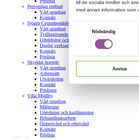
Prislista
till de sociala medier och a
Personliga ombud
med annan information som du 
Vårt uppdrag
Kontakt
Sjöarp Gruppbostäder
Samtyckesval
Vårt uppdrag
Nödvändig
Tydliggörande pedagogik
Utbildning och handledning
Daglig verksamhet
Kontakt
Prislista
Skyddat boende
Vårt uppdrag
Avvisa
Arbetssätt
Utvärdering
Kontakt
Prislistor
Villa Mjällby
Vårt uppdrag
Målgrupp
Utredning och kartläggning
Behandlingsarbete
Öppenvård och eftervård
Kontakt
Prislista