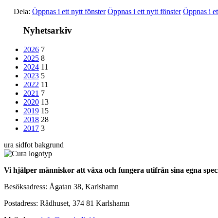
Dela:
Öppnas i ett nytt fönster
Öppnas i ett nytt fönster
Öppnas i et
Nyhetsarkiv
2026
7
2025
8
2024
11
2023
5
2022
11
2021
7
2020
13
2019
15
2018
28
2017
3
Vi hjälper människor att växa och fungera utifrån sina egna speci
Besöksadress:
Ågatan 38, Karlshamn
Postadress:
Rådhuset, 374 81 Karlshamn