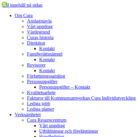
Till innehåll på sidan
Öppna
Om Cura
menyn
Anslagstavla
Vårt uppdrag
Värdegrund
Curas historia
Direktion
Kontakt
Familjerättsnämnd
Kontakt
Revisorer
Kontakt
Författningssamling
Personuppgifter
Personuppgifter – Kontakt
Kvalitetsarbete
Fakturor till Kommunsamverkan Cura Individutveckling
Lediga jobb
Lediga platser
Verksamheter
Cura Resurscentrum
Vårt uppdrag
Utbildningar och föreläsningar
Handledning