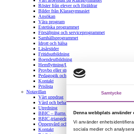
Vårt arbetssätt på Klaragymnasiet
Röster från elever och föräldrar
Bilder från Klaragymnasiet
Ansökan
Våra program
Estetiska programmet
Försäljning och serviceprogrammet
Samhällsprogrammet
Idrott och hälsa
Läsårstider
Fritidsutbildning
Boendeutbildning
Hemflyttning/Utslussning
Provbo eller studiebesök
Pedagogik och metodik
Kontakt
Prislista
Notavillan
Samtycke
Vårt uppdrag
Vård och behandlingsarbete
Utredning
Denna webbplats använder 
BBIC – Barns behov i centrum
BBIC-triangeln
Vi använder enhetsidentifierar
Öppenvård och eftervård
sociala medier och analysera 
Kontakt