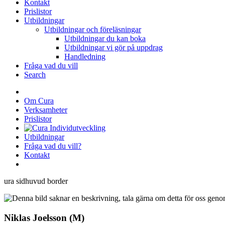
Kontakt
Prislistor
Utbildningar
Utbildningar och föreläsningar
Utbildningar du kan boka
Utbildningar vi gör på uppdrag
Handledning
Fråga vad du vill
Search
Startsidan
Om Cura
Verksamheter
Prislistor
Utbildningar
Fråga vad du vill?
Kontakt
Sök
Niklas Joelsson (M)