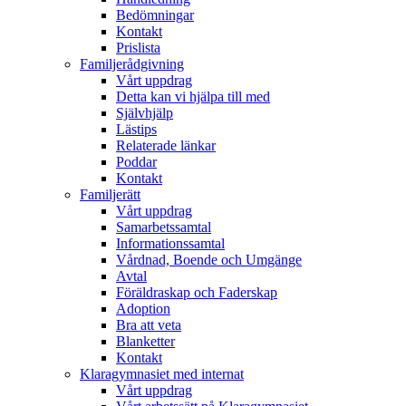
Bedömningar
Kontakt
Prislista
Familjerådgivning
Vårt uppdrag
Detta kan vi hjälpa till med
Självhjälp
Lästips
Relaterade länkar
Poddar
Kontakt
Familjerätt
Vårt uppdrag
Samarbetssamtal
Informationssamtal
Vårdnad, Boende och Umgänge
Avtal
Föräldraskap och Faderskap
Adoption
Bra att veta
Blanketter
Kontakt
Klaragymnasiet med internat
Vårt uppdrag