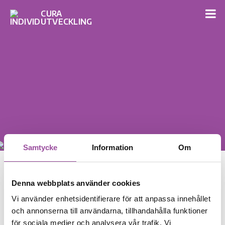
Samtycke
Information
Om
Denna webbplats använder cookies
Lågaffektivt bemötande –
Vi använder enhetsidentifierare för att anpassa innehållet
Fokus på autismspektrum
och annonserna till användarna, tillhandahålla funktioner
för sociala medier och analysera vår trafik. Vi