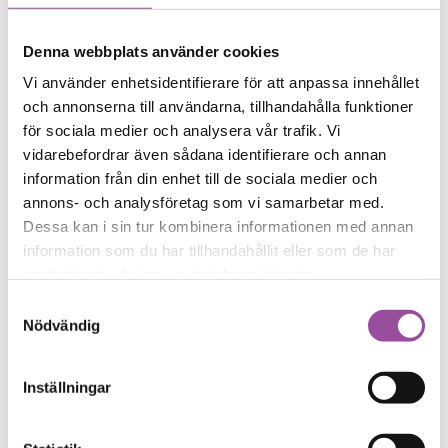
Kontakt
Prislista
Personliga ombud
Denna webbplats använder cookies
Vårt uppdrag
Kontakt
Vi använder enhetsidentifierare för att anpassa innehållet
Sjöarp Gruppbostäder
och annonserna till användarna, tillhandahålla funktioner
Vårt uppdrag
Tydliggörande pedagogik
för sociala medier och analysera vår trafik. Vi
Utbildning och handledning
vidarebefordrar även sådana identifierare och annan
Daglig verksamhet
information från din enhet till de sociala medier och
Kontakt
Prislista
annons- och analysföretag som vi samarbetar med.
Skyddat boende
Dessa kan i sin tur kombinera informationen med annan
Vårt uppdrag
information som du har tillhandahållit eller som de har
Arbetssätt
Utvärdering
samlat in när du har använt deras tjänster.
Kontakt
Samtyckesval
Prislistor
Nödvändig
Villa Mjällby
Vårt uppdrag
Målgrupp
Utredning och kartläggning
Inställningar
Behandlingsarbete
Öppenvård och eftervård
Kontakt