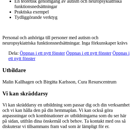
En teoretisk genomgång av autism och neuropsykiatriska
funktionsnedsättningar
Praktiska exempel
Tydliggörande verktyg
Personal och anhöriga till personer med autism och
neuropsykiatriska funktionsnedsättningar. Inga förkunskaper krävs
Dela:
Öppnas i ett nytt fönster
Öppnas i ett nytt fönster
Öppnas i
ett nytt fönster
Utbildare
Malin Kallhagen och Birgitta Karlsson, Cura Resurscentrum
Vi kan skräddarsy
Vi kan skräddarsy en utbildning som passar dig och din verksamhet
och vi kan hålla den på din hemmaplan. Vi kan också göra
anpassningar och kombinationer av utbildningarna som du ser här
på sidan, utifrån dina önskemål och behov. Ta kontakt med oss så
diskuterar vi tillsammans fram vad som är lämpligt för er.