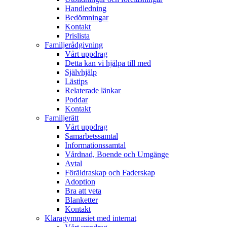
Handledning
Bedömningar
Kontakt
Prislista
Familjerådgivning
Vårt uppdrag
Detta kan vi hjälpa till med
Självhjälp
Lästips
Relaterade länkar
Poddar
Kontakt
Familjerätt
Vårt uppdrag
Samarbetssamtal
Informationssamtal
Vårdnad, Boende och Umgänge
Avtal
Föräldraskap och Faderskap
Adoption
Bra att veta
Blanketter
Kontakt
Klaragymnasiet med internat