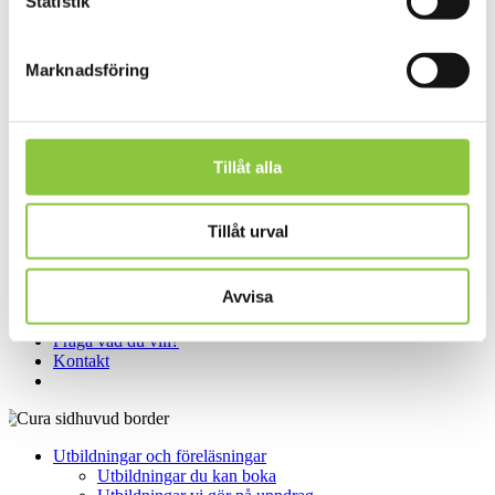
Statistik
Prislista
Kontakt
Prislistor
Utbildningar
Marknadsföring
Utbildningar och föreläsningar
Utbildningar du kan boka
Utbildningar vi gör på uppdrag
Handledning
Fråga vad du vill
Tillåt alla
Search
Startsidan
Tillåt urval
Om Cura
Verksamheter
Prislistor
Avvisa
Utbildningar
Fråga vad du vill?
Kontakt
Sök
Utbildningar och föreläsningar
Utbildningar du kan boka