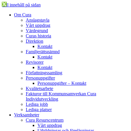
Till innehåll på sidan
Öppna
Om Cura
menyn
Anslagstavla
Vårt uppdrag
Värdegrund
Curas historia
Direktion
Kontakt
Familjerättsnämnd
Kontakt
Revisorer
Kontakt
Författningssamling
Personuppgifter
Personuppgifter – Kontakt
Kvalitetsarbete
Fakturor till Kommunsamverkan Cura
Individutveckling
Lediga jobb
Lediga platser
Verksamheter
Cura Resurscentrum
Vårt uppdrag
Utbildningar och föreläsningar