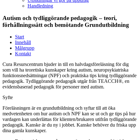
Utbildningar vi gör på uppdrag
Handledning
Autism och tydliggörande pedagogik – teori,
förhållningssätt och bemötande Grundutbildning
Start
Innehåll
Målgrupp
Kontakt
Cura Resurscentrum bjuder in till en halvdagsföreläsning för dig
som vill ha teoretiska kunskaper kring autism, neuropsykiatriska
funktionsnedsättningar (NPF) och praktiska tips kring tydliggörande
pedagogik. Tydliggörande pedagogik utgår från TEACCH®, en
evidensbaserad pedagogik för personer med autism.
Syfte
Föreläsningen är en grundutbildning och syftar till att öka
medvetenheten om hur autism och NPF kan se ut och ge tips på hur
vardagen kan underlättas för klienten/brukaren utifrån tydliggörande
pedagogik. Kanske är du ny i jobbet. Kanske behöver du friska upp
dina gamla kunskaper.