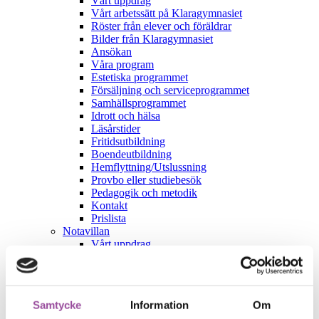
Vårt uppdrag
Vårt arbetssätt på Klaragymnasiet
Röster från elever och föräldrar
Bilder från Klaragymnasiet
Ansökan
Våra program
Estetiska programmet
Försäljning och serviceprogrammet
Samhällsprogrammet
Idrott och hälsa
Läsårstider
Fritidsutbildning
Boendeutbildning
Hemflyttning/Utslussning
Provbo eller studiebesök
Pedagogik och metodik
Kontakt
Prislista
Notavillan
Vårt uppdrag
Vård och behandlingsarbete
Utredning
BBIC – Barns behov i centrum
BBIC-triangeln
Samtycke
Information
Om
Öppenvård och eftervård