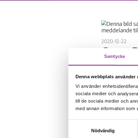
2020-12-22
Cura_
Samtycke
Denna webbplats använder 
Vi använder enhetsidentifierar
sociala medier och analysera 
DELA:
till de sociala medier och a
med annan information som du 
Samtyckesval
Nödvändig