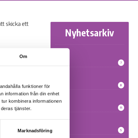
Nyhetsarkiv
2026
Om
7
2025
8
andahålla funktioner för
n information från din enhet
2024
 tur kombinera informationen
11
deras tjänster.
2023
Marknadsföring
5